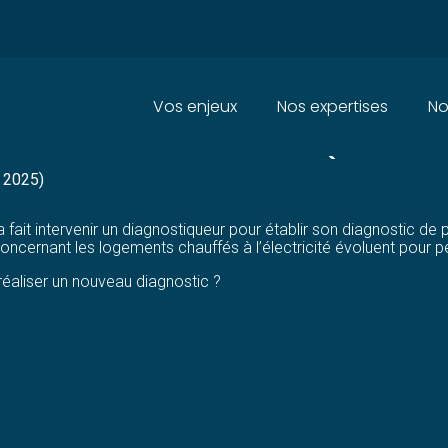
Principal
Vos enjeux
Nos expertises
No
FAVORABLE AUTOMATIQUE ?
 2025)
a fait intervenir un diagnostiqueur pour établir son diagnostic d
concernant les logements chauffés à l’électricité évoluent pour p
 réaliser un nouveau diagnostic ?