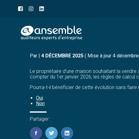
Menu
sub-
header
Aller
DPE : UNE ÉVOLUTION 
au
contenu
Par
|
4 DÉCEMBRE 2025
( Mise à jour 4 décembre
Le propriétaire d’une maison souhaitant la vendre 
compter du 1er janvier 2026, les règles de calcul 
Pourra-t-il bénéficier de cette évolution sans faire
Oui
Non
Partager :