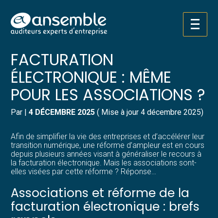
Créer et reprendre une activité
Pilotez votre gestion
Aller
RÉFORME DE LA
au
contenu
Gérer votre quotidien
Suivre votre comptabilité
FACTURATION
ÉLECTRONIQUE : MÊME
Piloter votre entreprise
Gérer vos ressources humaines
POUR LES ASSOCIATIONS ?
Développer votre entreprise
Dématérialiser vos documents
Par
|
4 DÉCEMBRE 2025
( Mise à jour 4 décembre 2025)
Construire votre patrimoine
Afin de simplifier la vie des entreprises et d’accélérer leur
transition numérique, une réforme d’ampleur est en cours
Structurer votre croissance
depuis plusieurs années visant à généraliser le recours à
la facturation électronique. Mais les associations sont-
elles visées par cette réforme ? Réponse…
Être prêt pour la facturation
électronique
Associations et réforme de la
facturation électronique : brefs