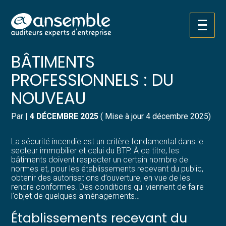
Créer et reprendre une activité
Pilotez votre gestion
Aller
SÉCURITÉ INCENDIE DES
au
contenu
Gérer votre quotidien
Suivre votre comptabilité
BÂTIMENTS
PROFESSIONNELS : DU
Piloter votre entreprise
Gérer vos ressources humaines
NOUVEAU
Développer votre entreprise
Dématérialiser vos documents
Par
|
4 DÉCEMBRE 2025
( Mise à jour 4 décembre 2025)
Construire votre patrimoine
La sécurité incendie est un critère fondamental dans le
secteur immobilier et celui du BTP. À ce titre, les
Structurer votre croissance
bâtiments doivent respecter un certain nombre de
normes et, pour les établissements recevant du public,
obtenir des autorisations d’ouverture, en vue de les
Être prêt pour la facturation
rendre conformes. Des conditions qui viennent de faire
électronique
l’objet de quelques aménagements…
Établissements recevant du