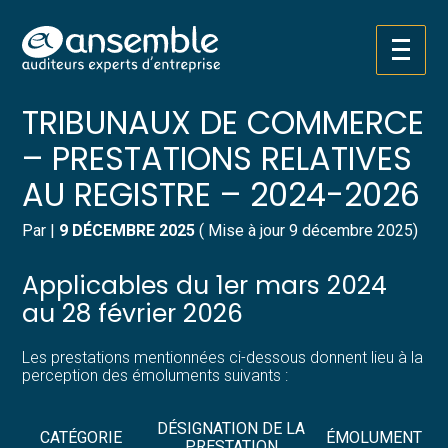
Créer et reprendre une activité
Pilotez votre gestion
Aller
TARIFS DES GREFFIERS DES
au
contenu
Gérer votre quotidien
Suivre votre comptabilité
TRIBUNAUX DE COMMERCE
– PRESTATIONS RELATIVES
Piloter votre entreprise
Gérer vos ressources humaines
AU REGISTRE – 2024-2026
Développer votre entreprise
Dématérialiser vos documents
Par
|
9 DÉCEMBRE 2025
( Mise à jour 9 décembre 2025)
Construire votre patrimoine
Applicables du 1er mars 2024
Structurer votre croissance
au 28 février 2026
Être prêt pour la facturation
Les prestations mentionnées ci-dessous donnent lieu à la
électronique
perception des émoluments suivants :
DÉSIGNATION DE LA
CATÉGORIE
ÉMOLUMENT
PRESTATION