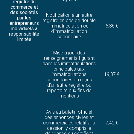
registre du
commerce et
des sociétés
Notification à un autre
par les
registre en cas de double
entrepreneurs
immatriculation ou
6,36 €
individuels à
d’immatriculation
responsabilité
secondaire
limitée
Mise à jour des
renseignements figurant
dans les immatriculations
principales aux
immatriculations
19,07 €
secondaires ou reçus
d’un autre registre ou
répertoire aux fins de
mentions
Avis au bulletin officiel
des annonces civiles et
commerciales relatif à la
7,42 €
cession, y compris la
délivrance du certificat