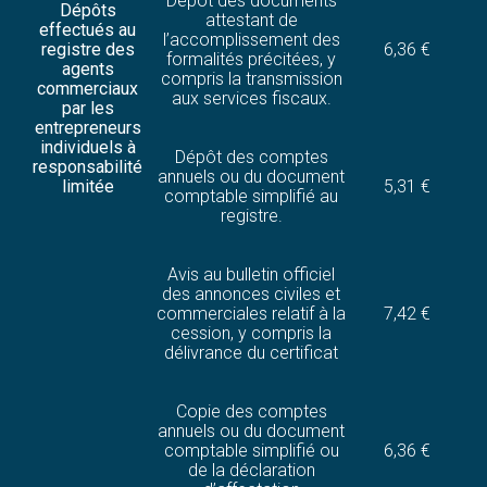
Dépôt des documents
Dépôts
attestant de
effectués au
l’accomplissement des
registre des
6,36 €
formalités précitées, y
agents
compris la transmission
commerciaux
aux services fiscaux.
par les
entrepreneurs
individuels à
Dépôt des comptes
responsabilité
annuels ou du document
limitée
5,31 €
comptable simplifié au
registre.
Avis au bulletin officiel
des annonces civiles et
commerciales relatif à la
7,42 €
cession, y compris la
délivrance du certificat
Copie des comptes
annuels ou du document
comptable simplifié ou
6,36 €
de la déclaration