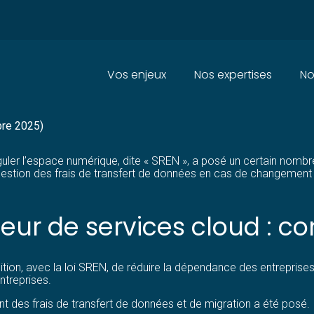
Principal
Vos enjeux
Nos expertises
No
NSFERT DE DONNÉES : ON EN S
bre 2025)
réguler l’espace numérique, dite « SREN », a posé un certain nomb
la question des frais de transfert de données en cas de changement
eur de services cloud : c
ition, avec la loi SREN, de réduire la dépendance des entreprise
ntreprises.
t des frais de transfert de données et de migration a été posé.