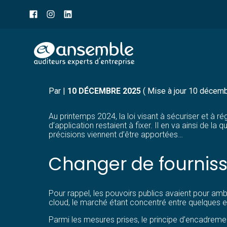
Menu
sub-
header
Aller
CLOUD ET FRAIS DE TRA
au
contenu
Par
|
10 DÉCEMBRE 2025
( Mise à jour 10 décem
Au printemps 2024, la loi visant à sécuriser et à 
d’application restaient à fixer. Il en va ainsi de 
précisions viennent d’être apportées…
Changer de fourniss
Pour rappel, les pouvoirs publics avaient pour amb
cloud, le marché étant concentré entre quelques e
Parmi les mesures prises, le principe d’encadremen