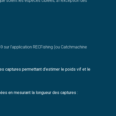
que soient les espèces ciblées, à l’exception des
59 sur l’application RECFishing (ou Catchmachine
s captures permettant d’estimer le poids vif et le
mées en mesurant la longueur des captures :