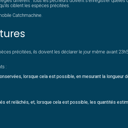
gles diffèrent : tous les pêcheurs doivent s’enregistrer quelles 
qu’ils ciblent les espèces précitées.
n mobile Catchmachine.
tures
pèces précitées, ils doivent les déclarer le jour même avant 23h
ts :
nservées, lorsque cela est possible, en mesurant la longueur de
s et relâchés, et, lorsque cela est possible, les quantités esti