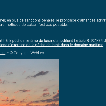
er, en plus de sanctions pénales, le prononcé d’amendes administ
ère méthode de calcul n’est pas possible.
 à la pêche maritime de loisir et modifiant l’article R. 921-84 d
ions d’exercice de la pêche de loisir dans le domaine maritime
eurs
– © Copyright WebLex