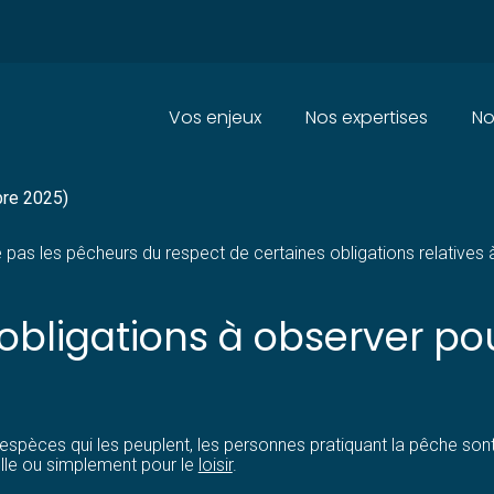
Principal
Vos enjeux
Nos expertises
No
 CADRE POUR LES PÊCHEURS A
bre 2025)
re pas les pêcheurs du respect de certaines obligations relatives
s obligations à observer po
espèces qui les peuplent, les personnes pratiquant la pêche sont 
elle ou simplement pour le
loisir
.