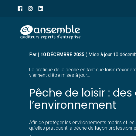
Menu
sub-
header
Aller
PÊCHE DE LOISIR : UN
au
contenu
Par
|
10 DÉCEMBRE 2025
( Mise à jour 10 décem
La pratique de la pêche en tant que loisir n’exonè
viennent d’être mises à jour…
Pêche de loisir : de
l’environnement
Afin de protéger les environnements marins et les 
qu’elles pratiquent la pêche de façon professionn