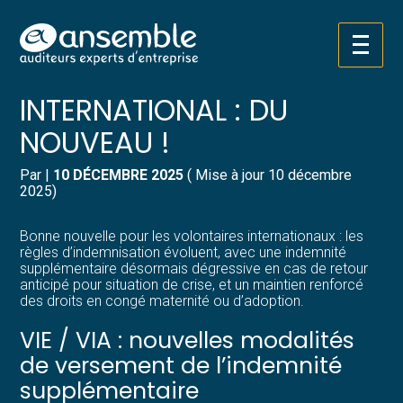
Créer et reprendre une activité
Pilotez votre gestion
Aller
VOLONTARIAT
au
contenu
Gérer votre quotidien
Suivre votre comptabilité
INTERNATIONAL : DU
NOUVEAU !
Piloter votre entreprise
Gérer vos ressources humaines
Par
|
10 DÉCEMBRE 2025
( Mise à jour 10 décembre
Développer votre entreprise
Dématérialiser vos documents
2025)
Construire votre patrimoine
Bonne nouvelle pour les volontaires internationaux : les
règles d’indemnisation évoluent, avec une indemnité
supplémentaire désormais dégressive en cas de retour
Structurer votre croissance
anticipé pour situation de crise, et un maintien renforcé
des droits en congé maternité ou d’adoption.
Être prêt pour la facturation
VIE / VIA : nouvelles modalités
électronique
de versement de l’indemnité
supplémentaire