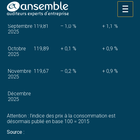
Août 2025
121,00
+ 0,4 %
+ 0,8 %
Aller
au
contenu
Septembre
119,81
– 1,0 %
+ 1,1 %
2025
Octobre
119,89
+ 0,1 %
+ 0,9 %
2025
Novembre
119,67
– 0,2 %
+ 0,9 %
2025
Décembre
2025
Attention : l’indice des prix à la consommation est
désormais publié en base 100 = 2015
Source :