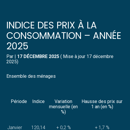
Créer et reprendre une activité
Pilotez votre gestion
INDICE DES PRIX À LA
Gérer votre quotidien
Suivre votre comptabilité
CONSOMMATION – ANNÉE
2025
Piloter votre entreprise
Gérer vos ressources humaines
Par
|
17 DÉCEMBRE 2025
( Mise à jour 17 décembre
Développer votre entreprise
Dématérialiser vos documents
2025)
Construire votre patrimoine
Ensemble des ménages
Structurer votre croissance
Période
Indice
Variation
Hausse des prix sur
Être prêt pour la facturation
mensuelle (en
1 an (en %)
électronique
%)
Janvier
120,14
+ 0,2 %
+ 1,7 %