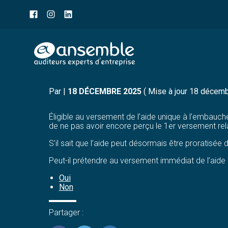
Menu
sub-
header
Aller
AIDE À L'EMBAUCHE D'U
au
contenu
Par
|
18 DÉCEMBRE 2025
( Mise à jour 18 décem
Éligible au versement de l’aide unique à l’embauch
de ne pas avoir encore perçu le 1er versement rel
S’il sait que l’aide peut désormais être proratisée
Peut-il prétendre au versement immédiat de l’aide 
Oui
Non
Partager :