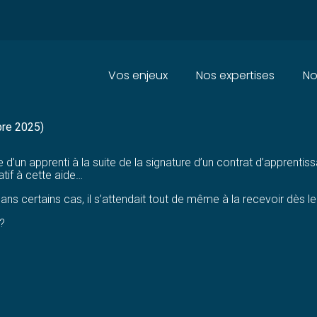
Principal
Vos enjeux
Nos expertises
No
N APPRENTI : RETARD À L'ALL
bre 2025)
e d’un apprenti à la suite de la signature d’un contrat d’appren
atif à cette aide…
 dans certains cas, il s’attendait tout de même à la recevoir dès 
?