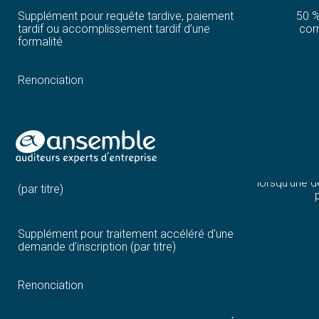
Supplément pour requête tardive, paiement
50 %
tardif ou accomplissement tardif d’une
cor
formalité
Renonciation
Inscription d’un changement de nom, de forme
juridique ou d’adresse
Aller
au
27 € ave
Demande d’inscription sur le registre national
contenu
lorsqu’une d
(par titre)
Supplément pour traitement accéléré d’une
demande d’inscription (par titre)
Renonciation