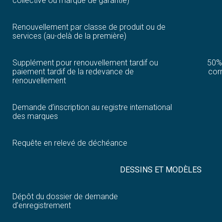
collective ou marque de garantie)
Renouvellement par classe de produit ou de
services (au-delà de la première)
Supplément pour renouvellement tardif ou
50%
paiement tardif de la redevance de
cor
renouvellement
Demande d’inscription au registre international
des marques
Requête en relevé de déchéance
DESSINS ET MODÈLES
Dépôt du dossier de demande
d’enregistrement