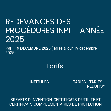
Créer et reprendre une activité
Pilotez votre gestion
REDEVANCES DES
Gérer votre quotidien
Suivre votre comptabilité
PROCÉDURES INPI – ANNÉE
2025
Piloter votre entreprise
Gérer vos ressources humaines
Par
|
19 DÉCEMBRE 2025
( Mise à jour 19 décembre
Développer votre entreprise
Dématérialiser vos documents
2025)
Construire votre patrimoine
Tarifs
Structurer votre croissance
INTITULÉS
TARIFS
TARIFS
RÉDUITS*
Être prêt pour la facturation
électronique
BREVETS D’INVENTION, CERTIFICATS D’UTILITE ET
CERTIFICATS COMPLÉMENTAIRES DE PROTECTION