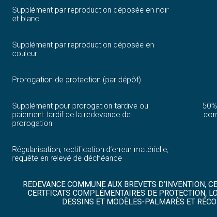
Supplément par reproduction déposée en noir
et blanc
Supplément par reproduction déposée en
couleur
Prorogation de protection (par dépôt)
Supplément pour prorogation tardive ou
50%
paiement tardif de la redevance de
cor
prorogation
Régularisation, rectification d’erreur matérielle,
requête en relevé de déchéance
REDEVANCE COMMUNE AUX BREVETS D’INVENTION, CERT
CERTFICATS COMPLÉMENTAIRES DE PROTECTION, LO
DESSINS ET MODÈLES-PALMARÈS ET RÉC