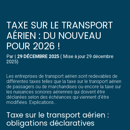
Créer et reprendre une activité
Pilotez votre gestion
TAXE SUR LE TRANSPORT
Gérer votre quotidien
Suivre votre comptabilité
AÉRIEN : DU NOUVEAU
POUR 2026 !
Piloter votre entreprise
Gérer vos ressources humaines
Par
|
29 DÉCEMBRE 2025
( Mise à jour 29 décembre
Développer votre entreprise
Dématérialiser vos documents
2025)
Construire votre patrimoine
Les entreprises de transport aérien sont redevables de
différentes taxes telles que la taxe sur le transport aérien
de passagers ou de marchandises ou encore la taxe sur
Structurer votre croissance
les nuisances sonores aériennes qui doivent être
déclarées selon des échéances qui viennent d’être
modifiées. Explications…
Être prêt pour la facturation
électronique
Taxe sur le transport aérien :
obligations déclaratives