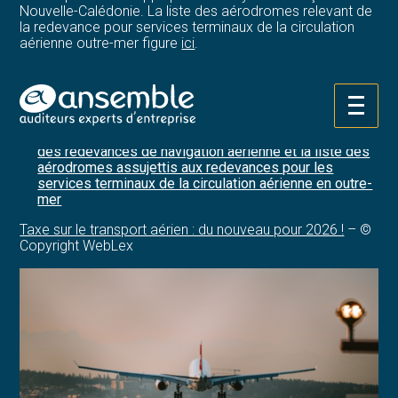
Nouvelle-Calédonie. La liste des aérodromes relevant de
la redevance pour services terminaux de la circulation
aérienne outre-mer figure
ici
.
Sources :
Arrêté du 5 décembre 2025 modifiant l’échéance
Aller
déclarative des taxes sur le transport aérien
au
Arrêté du 12 décembre 2025 fixant les taux unitaires
contenu
des redevances de navigation aérienne et la liste des
aérodromes assujettis aux redevances pour les
services terminaux de la circulation aérienne en outre-
mer
Taxe sur le transport aérien : du nouveau pour 2026 !
– ©
Copyright WebLex