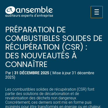
Créer et reprendre une activité
Pilotez votre gestion
Aller
UTILISATION ET
au
contenu
Gérer votre quotidien
Suivre votre comptabilité
PRÉPARATION DE
COMBUSTIBLES SOLIDES DE
Piloter votre entreprise
Gérer vos ressources humaines
RÉCUPÉRATION (CSR) :
Développer votre entreprise
Dématérialiser vos documents
DES NOUVEAUTÉS À
CONNAÎTRE
Construire votre patrimoine
Par
|
31 DÉCEMBRE 2025
( Mise à jour 31 décembre
Structurer votre croissance
2025)
Être prêt pour la facturation
Les combustibles solides de récupération (CSR) font
électronique
partie des solutions de décarbonation et de
revalorisation des déchets non dangereux.
Concrètement, ces derniers sont mis en forme puis
incinérés pour être transformés en énergie ou en chaleur,