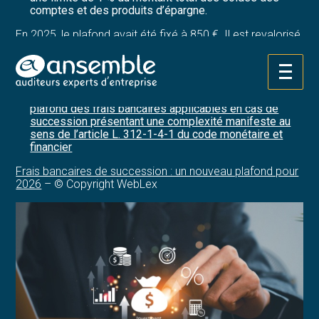
comptes et des produits d’épargne.
En 2025, le plafond avait été fixé à 850 €. Il est revalorisé
à 857 € pour 2026.
Sources :
Aller
au
Décret no 2025-1363 du 26 décembre 2025 relatif au
contenu
plafond des frais bancaires applicables en cas de
succession présentant une complexité manifeste au
sens de l’article L. 312-1-4-1 du code monétaire et
financier
Frais bancaires de succession : un nouveau plafond pour
2026
– © Copyright WebLex