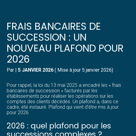
Créer et reprendre une activité
Pilotez votre gestion
FRAIS BANCAIRES DE
Gérer votre quotidien
Suivre votre comptabilité
SUCCESSION : UN
NOUVEAU PLAFOND POUR
Piloter votre entreprise
Gérer vos ressources humaines
2026
Développer votre entreprise
Dématérialiser vos documents
Par
|
5 JANVIER 2026
( Mise à jour 5 janvier 2026)
Construire votre patrimoine
Pour rappel, la loi du 13 mai 2025 a encadré les « frais
bancaires de succession » facturés par les
Structurer votre croissance
établissements pour réaliser les opérations sur les
comptes des clients décédés. Un plafond a, dans ce
cadre, été instauré. Plafond qui vient d’être mis à jour
Être prêt pour la facturation
pour 2026.
électronique
2026 : quel plafond pour les
successions complexes ?