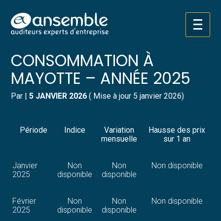
Créer et reprendre une activité
Pilotez votre gestion
Aller
INDICE DES PRIX À LA
au
contenu
Gérer votre quotidien
Suivre votre comptabilité
CONSOMMATION À
MAYOTTE – ANNÉE 2025
Piloter votre entreprise
Gérer vos ressources humaines
Par
|
5 JANVIER 2026
( Mise à jour 5 janvier 2026)
Développer votre entreprise
Dématérialiser vos documents
Construire votre patrimoine
Période
Indice
Variation
Hausse des prix
mensuelle
sur 1 an
Structurer votre croissance
Janvier
Non
Non
Non disponible
2025
disponible
disponible
Être prêt pour la facturation
électronique
Février
Non
Non
Non disponible
2025
disponible
disponible