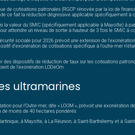
que de cotisations patronales (RGCP rénovée par la loi de finan
t de ce fait la réduction dégressive applicable spécifiquement à 
is la valeur du SMIC (spécifiquement applicable à Mayotte) à part
our atteindre un niveau de sortie à hauteur de 3 fois le SMIC à c
Sécurité sociale pour 2026 prévoit une extension de l’exonérati
positif d’exonération de cotisations spécifique à l’outre-mer n’é
des dispositifs de réduction de taux sur les cotisations patrona
ficient de l’exonération LODéOm.
les ultramarines
tion pour l’Outre-mer, dite « LOOM », prévoit une exonération de
ion de moins de 40 hectares pondérés.
rtinique, à Mayotte, à La Réunion, à Saint-Barthélemy et à Saint