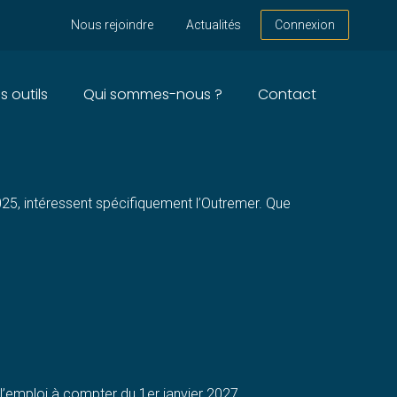
Nous rejoindre
Actualités
Connexion
s outils
Qui sommes-nous ?
Contact
UR L’OUTREMER
25, intéressent spécifiquement l’Outremer. Que
 l’emploi à compter du 1er janvier 2027.