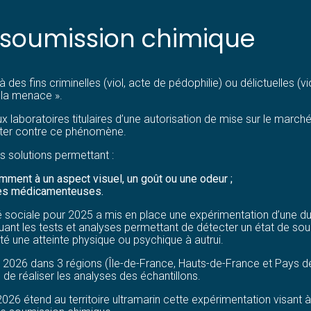
a soumission chimique
 des fins criminelles (viol, acte de pédophilie) ou délictuelles (
 la menace ».
laboratoires titulaires d’une autorisation de mise sur le mar
tter contre ce phénomène.
es solutions permettant :
ment à un aspect visuel, un goût ou une odeur ;
ces médicamenteuses.
é sociale pour 2025 a mis en place une expérimentation d’une du
ant les tests et analyses permettant de détecter un état de soum
té une atteinte physique ou psychique à autrui.
026 dans 3 régions (Île-de-France, Hauts-de-France et Pays de l
 de réaliser les analyses des échantillons.
2026 étend au territoire ultramarin cette expérimentation visant 