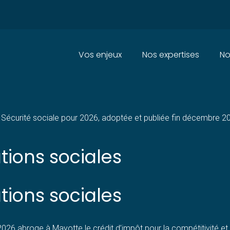
Principal
Vos enjeux
Nos expertises
No
EAUTÉS SOCIALES EN 2026 PO
 Sécurité sociale pour 2026, adoptée et publiée fin décembre 20
tions sociales
ations sociales
2026 abroge à Mayotte le crédit d’impôt pour la compétitivité et