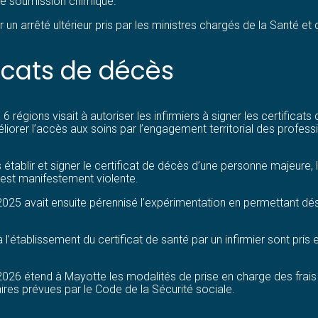
de soumission chimique.
n arrêté ultérieur pris par les ministres chargés de la Santé et d
icats de décès
6 régions visait à autoriser les infirmiers à signer les certificat
méliorer l’accès aux soins par l’engagement territorial des profess
établir et signer le certificat de décès d’une personne majeure,
t est manifestement violente.
2025 avait ensuite pérennisé l’expérimentation en permettant déso
à l’établissement du certificat de santé par un infirmier sont pri
2026 étend à Mayotte les modalités de prise en charge des frais 
taires prévues par le Code de la Sécurité sociale.