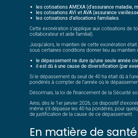
les cotisations AMEXA (d’assurance maladie, mate
les cotisations AVI et AVA (assurance vieilless
les cotisations d’allocations familiales.
Cette exonération s’applique aux cotisations de tou
collaborateur et aide familial).
Jusqu’alors, le maintien de cette exonération ét
sous certaines conditions donner lieu au maintien 
le dépassement ne dure qu’une seule année civi
il est dû à une cause de diversification (par ex
Si le dépassement du seuil de 40 ha était dû à l’un
pondérés à compter de l’année où le dépassement
Désormais, la loi de financement de la Sécurité so
Ainsi, dès le 1er janvier 2026, ce dispositif d’exoné
même s’il dépasse les 40 ha pondérés, pour quelque 
de justification de la cause de ce dépassement.
En matière de santé