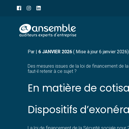
Menu
sub-
header
Aller
LES PRINCIPALES NOUV
au
contenu
Par
|
6 JANVIER 2026
( Mise à jour 6 janvier 2026)
Des mesures issues de la loi de financement de la
faut-il retenir à ce sujet ?
En matière de cotisa
Dispositifs d’exonér
La loi de financement de la Sécurité sociale pour 