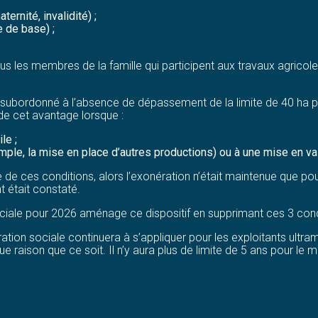
rnité, invalidité) ;
e de base) ;
s les membres de la famille qui participent aux travaux agricoles
ait subordonné à l’absence de dépassement de la limite de 40 ha
de cet avantage lorsque :
le ;
emple, la mise en place d’autres productions) ou à une mise en va
e de ces conditions, alors l’exonération n’était maintenue que po
 était constaté.
ciale pour 2026 aménage ce dispositif en supprimant ces 3 condi
ration sociale continuera à s’appliquer pour les exploitants ultrama
raison que ce soit. Il n’y aura plus de limite de 5 ans pour le m