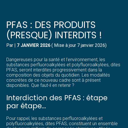
Créer et reprendre une activité
Pilotez votre gestion
PFAS : DES PRODUITS
Gérer votre quotidien
Suivre votre comptabilité
(PRESQUE) INTERDITS !
Piloter votre entreprise
Gérer vos ressources humaines
Par
|
7 JANVIER 2026
( Mise à jour 7 janvier 2026)
Développer votre entreprise
Dématérialiser vos documents
Dangereuses pour la santé et l’environnement, les
substances perfluoroalkylées et polyfluoroalkylées, dites
PFAS, seront interdites progressivement dans la
Construire votre patrimoine
composition des objets du quotidien. Les modalités
concrètes de ce nouveau cadre sont à présent
disponibles. Que faut-il en retenir ?
Structurer votre croissance
Interdiction des PFAS : étape
Être prêt pour la facturation
par étape…
électronique
Pour rappel, les substances perfluoroalkylées et
polyfluoroalkylées, dites PFAS, constituent un ensemble