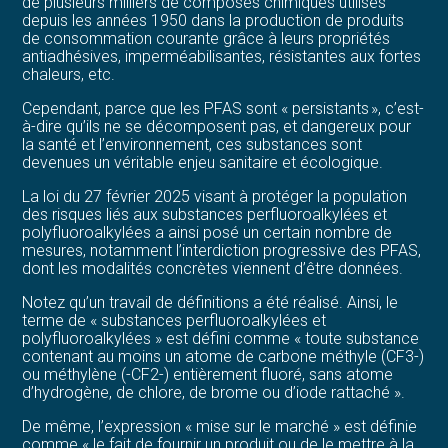
de plusieurs milliers de composés chimiques utilisés
depuis les années 1950 dans la production de produits
de consommation courante grâce à leurs propriétés
antiadhésives, imperméabilisantes, résistantes aux fortes
chaleurs, etc.
Cependant, parce que les PFAS sont « persistants », c’est-
à-dire qu’ils ne se décomposent pas, et dangereux pour
la santé et l’environnement, ces substances sont
devenues un véritable enjeu sanitaire et écologique.
La loi du 27 février 2025 visant à protéger la population
des risques liés aux substances perfluoroalkylées et
polyfluoroalkylées a ainsi posé un certain nombre de
mesures, notamment l’interdiction progressive des PFAS,
dont les modalités concrètes viennent d’être données.
Notez qu’un travail de définitions a été réalisé. Ainsi, le
terme de « substances perfluoroalkylées et
polyfluoroalkylées » est défini comme « toute substance
contenant au moins un atome de carbone méthyle (CF3-)
ou méthylène (-CF2-) entièrement fluoré, sans atome
d’hydrogène, de chlore, de brome ou d’iode rattaché ».
De même, l’expression « mise sur le marché » est définie
comme « le fait de fournir un produit ou de le mettre à la