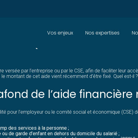
Principal
Vos enjeux
Nos expertises
No
ALARIÉ : QUEL MONTANT MAXIM
re versée par l’entreprise ou par le CSE, afin de faciliter leur ac
e montant de cet aide vient récemment d’être fixé. Quel est-il ?
lafond de l’aide financièr
lité pour l’employeur ou le comité social et économique (CSE) de
hamp des services à la personne ;
e ou de garde d’enfant en dehors du domicile du salarié ;