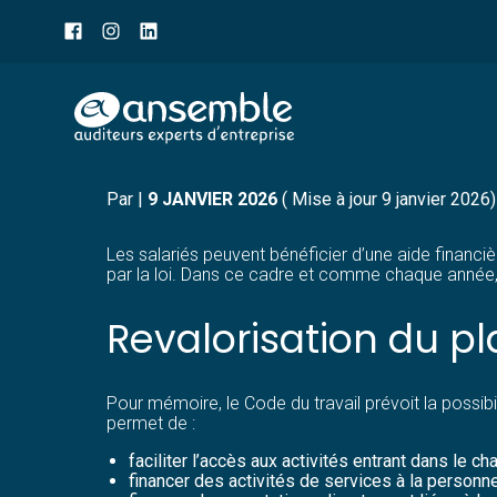
Menu
sub-
header
Aller
AIDE FINANCIÈRE DU S
au
contenu
Par
|
9 JANVIER 2026
( Mise à jour 9 janvier 2026)
Les salariés peuvent bénéficier d’une aide financiè
par la loi. Dans ce cadre et comme chaque année, l
Revalorisation du p
Pour mémoire, le Code du travail prévoit la possibi
permet de :
faciliter l’accès aux activités entrant dans le c
financer des activités de services à la personn