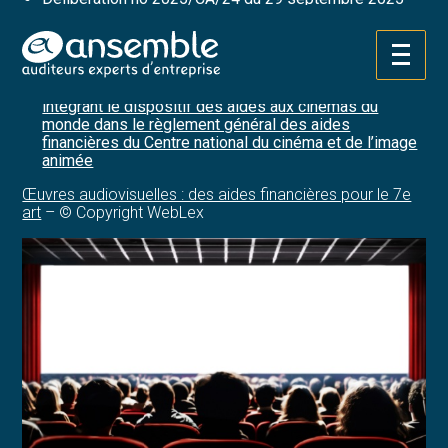
modifiant le règlement général des aides financières
du Centre national du cinéma et de l’image animée et
aménageant les aides financières aux œuvres
Aller
cinématographiques et audiovisuelles de courte durée
au
Délibération no 2025/CA/25 du 29 septembre 2025
contenu
intégrant le dispositif des aides aux cinémas du
monde dans le règlement général des aides
financières du Centre national du cinéma et de l’image
animée
Œuvres audiovisuelles : des aides financières pour le 7e
art
– © Copyright WebLex