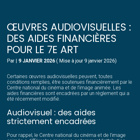
Créer et reprendre une activité
Pilotez votre gestion
ŒUVRES AUDIOVISUELLES :
Gérer votre quotidien
Suivre votre comptabilité
DES AIDES FINANCIÈRES
POUR LE 7E ART
Piloter votre entreprise
Gérer vos ressources humaines
Par
|
9 JANVIER 2026
( Mise à jour 9 janvier 2026)
Développer votre entreprise
Dématérialiser vos documents
Certaines œuvres audiovisuelles peuvent, toutes
Construire votre patrimoine
conditions remplies, être soutenues financièrement par le
Centre national du cinéma et de l’image animée. Les
aides financières sont encadrées par un règlement qui a
Structurer votre croissance
été récemment modifié.
Audiovisuel : des aides
Être prêt pour la facturation
électronique
strictement encadrées
Pour rappel, le Centre national du cinéma et de l’image