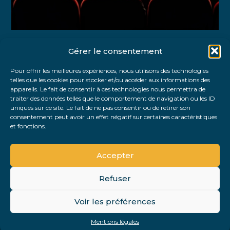
Gérer le consentement
Partager :
Pour offrir les meilleures expériences, nous utilisons des technologies
telles que les cookies pour stocker et/ou accéder aux informations des
FaceBook
Twitter
LinkedIn
appareils. Le fait de consentir à ces technologies nous permettra de
traiter des données telles que le comportement de navigation ou les ID
uniques sur ce site. Le fait de ne pas consentir ou de retirer son
consentement peut avoir un effet négatif sur certaines caractéristiques
et fonctions.
Accepter
Refuser
Footer
Voir les préférences
Footer
Principale
PLAN DU SITE
MENTIONS LÉGALES
Mentions légales
Conception et réalisation
Classe 7