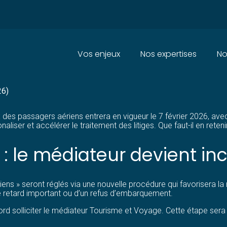
Principal
Vos enjeux
Nos expertises
No
MENT DE BILLETS D’AVION : 
26)
s passagers aériens entrera en vigueur le 7 février 2026, avec l’
onaliser et accélérer le traitement des litiges. Que faut-il en reteni
 : le médiateur devient i
ériens » seront réglés via une nouvelle procédure qui favorisera l
e retard important ou d’un refus d’embarquement.
d solliciter le médiateur Tourisme et Voyage. Cette étape sera o