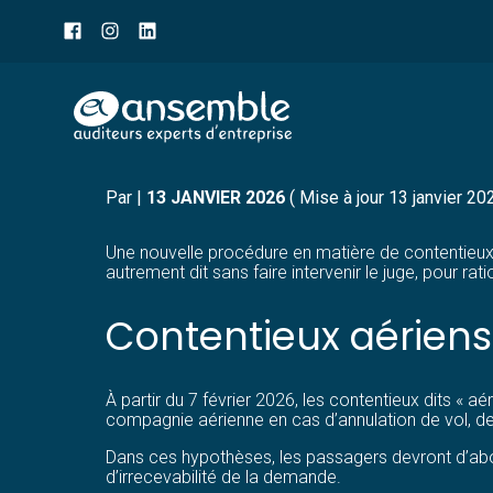
Menu
sub-
header
Aller
DEMANDE DE REMBOURSE
au
contenu
Par
|
13 JANVIER 2026
( Mise à jour 13 janvier 20
Une nouvelle procédure en matière de contentieux de
autrement dit sans faire intervenir le juge, pour rati
Contentieux aériens
À partir du 7 février 2026, les contentieux dits « a
compagnie aérienne en cas d’annulation de vol, d
Dans ces hypothèses, les passagers devront d’abor
d’irrecevabilité de la demande.