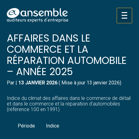
Créer et reprendre une activité
Pilotez votre gestion
Aller
INDICE DU CLIMAT DES
au
contenu
Gérer votre quotidien
Suivre votre comptabilité
AFFAIRES DANS LE
COMMERCE ET LA
Piloter votre entreprise
Gérer vos ressources humaines
RÉPARATION AUTOMOBILE
Développer votre entreprise
Dématérialiser vos documents
– ANNÉE 2025
Construire votre patrimoine
Par
|
13 JANVIER 2026
( Mise à jour 13 janvier 2026)
Structurer votre croissance
Indice du climat des affaires dans le commerce de détail
et dans le commerce et la réparation d’automobiles
(référence 100 en 1991)
Être prêt pour la facturation
électronique
Période
Indice