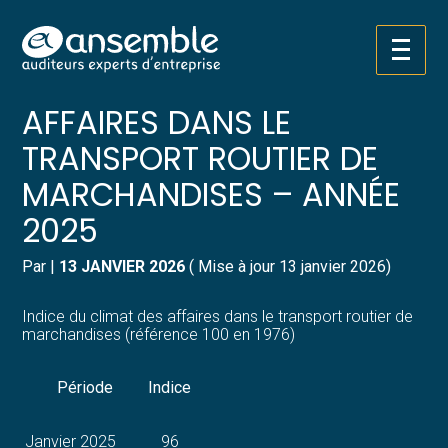
Créer et reprendre une activité
Pilotez votre gestion
Aller
INDICE DU CLIMAT DES
au
contenu
Gérer votre quotidien
Suivre votre comptabilité
AFFAIRES DANS LE
TRANSPORT ROUTIER DE
Piloter votre entreprise
Gérer vos ressources humaines
MARCHANDISES – ANNÉE
Développer votre entreprise
Dématérialiser vos documents
2025
Construire votre patrimoine
Par
|
13 JANVIER 2026
( Mise à jour 13 janvier 2026)
Structurer votre croissance
Indice du climat des affaires dans le transport routier de
marchandises (référence 100 en 1976)
Être prêt pour la facturation
électronique
Période
Indice
Janvier 2025
96