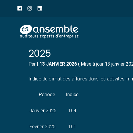
Menu
sub-
header
Aller
INDICE DU CLIMAT DES 
au
contenu
2025
Par
|
13 JANVIER 2026
( Mise à jour 13 janvier 20
Indice du climat des affaires dans les activités im
Période
Indice
Janvier 2025
104
Février 2025
101