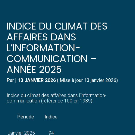
Créer et reprendre une activité
Pilotez votre gestion
INDICE DU CLIMAT DES
Gérer votre quotidien
Suivre votre comptabilité
AFFAIRES DANS
L’INFORMATION-
Piloter votre entreprise
Gérer vos ressources humaines
COMMUNICATION –
Développer votre entreprise
Dématérialiser vos documents
ANNÉE 2025
Construire votre patrimoine
Par
|
13 JANVIER 2026
( Mise à jour 13 janvier 2026)
Structurer votre croissance
Indice du climat des affaires dans l’information-
communication (référence 100 en 1989)
Être prêt pour la facturation
électronique
Période
Indice
Janvier 2025
94