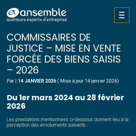
Créer et reprendre une activité
Pilotez votre gestion
Aller
TARIFS DES
au
contenu
Gérer votre quotidien
Suivre votre comptabilité
COMMISSAIRES DE
JUSTICE – MISE EN VENTE
Piloter votre entreprise
Gérer vos ressources humaines
FORCÉE DES BIENS SAISIS
Développer votre entreprise
Dématérialiser vos documents
– 2026
Construire votre patrimoine
Par
|
14 JANVIER 2026
( Mise à jour 14 janvier 2026)
Structurer votre croissance
Du 1er mars 2024 au 28 février
2026
Être prêt pour la facturation
électronique
Les prestations mentionnées ci-dessous donnent lieu à la
perception des émoluments suivants :