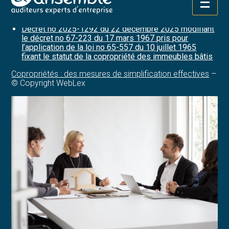
Aller
Sources :
au
contenu
Décret no 2025-1292 du 22 décembre 2025 modifiant
le décret no 67-223 du 17 mars 1967 pris pour
l’application de la loi no 65-557 du 10 juillet 1965
fixant le statut de la copropriété des immeubles bâtis
Copropriétés : des mesures de simplification effectives
–
© Copyright WebLex