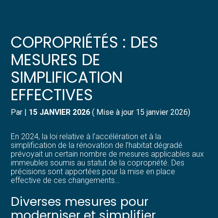
Créer et reprendre une activité
Pilotez votre gestion
COPROPRIÉTÉS : DES
Gérer votre quotidien
Suivre votre comptabilité
MESURES DE
SIMPLIFICATION
Piloter votre entreprise
Gérer vos ressources humaines
EFFECTIVES
Développer votre entreprise
Dématérialiser vos documents
Par
|
15 JANVIER 2026
( Mise à jour 15 janvier 2026)
Construire votre patrimoine
En 2024, la loi relative à l’accélération et à la
simplification de la rénovation de l’habitat dégradé
Structurer votre croissance
prévoyait un certain nombre de mesures applicables aux
immeubles soumis au statut de la copropriété. Des
précisions sont apportées pour la mise en place
Être prêt pour la facturation
effective de ces changements…
électronique
Diverses mesures pour
moderniser et simplifier