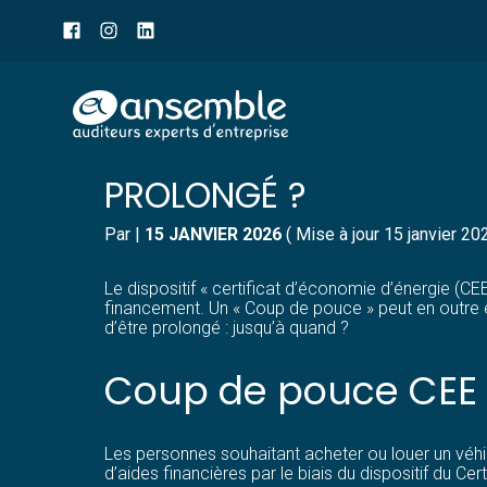
Menu
sub-
header
Aller
COUP DE POUCE POUR LE
au
contenu
PROLONGÉ ?
Par
|
15 JANVIER 2026
( Mise à jour 15 janvier 20
Le dispositif « certificat d’économie d’énergie (C
financement. Un « Coup de pouce » peut en outre ê
d’être prolongé : jusqu’à quand ?
Coup de pouce CEE :
Les personnes souhaitant acheter ou louer un véhic
d’aides financières par le biais du dispositif du Ce