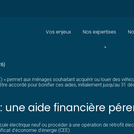
Principal
Vos enjeux
Nos expertises
No
S VÉHICULES ÉLECTRIQUES : U
26)
EE) » permet aux ménages souhaitant acquérir ou louer des véhicu
tre accordé pour bonifier ces aides, initialement jusqu’au 31 
 une aide financière pére
ule électrique neuf ou procéder à une opération de rétrofit élect
rtificat d’économie d’énergie (CEE).