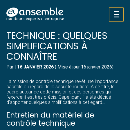
Créer et reprendre une activité
Pilotez votre gestion
Aller
CENTRE DE CONTRÔLE
au
contenu
Gérer votre quotidien
Suivre votre comptabilité
TECHNIQUE : QUELQUES
SIMPLIFICATIONS À
Piloter votre entreprise
Gérer vos ressources humaines
CONNAÎTRE
Développer votre entreprise
Dématérialiser vos documents
Par
|
16 JANVIER 2026
( Mise à jour 16 janvier 2026)
Construire votre patrimoine
La mission de contrôle technique revêt une importance
capitale au regard de la sécurité routière. À ce titre, le
Structurer votre croissance
cadre autour de cette mission et des personnes qui
l’exercent est très précis. Cependant, il a été décidé
d’apporter quelques simplifications à cet égard…
Être prêt pour la facturation
électronique
Entretien du matériel de
contrôle technique