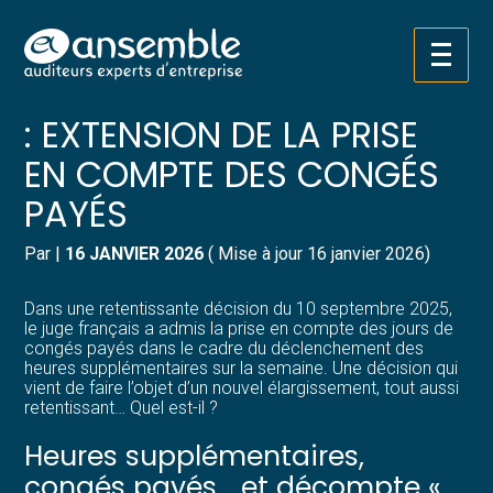
Créer et reprendre une activité
Pilotez votre gestion
Aller
HEURES SUPPLÉMENTAIRES
au
contenu
Gérer votre quotidien
Suivre votre comptabilité
: EXTENSION DE LA PRISE
EN COMPTE DES CONGÉS
Piloter votre entreprise
Gérer vos ressources humaines
PAYÉS
Développer votre entreprise
Dématérialiser vos documents
Par
|
16 JANVIER 2026
( Mise à jour 16 janvier 2026)
Construire votre patrimoine
Dans une retentissante décision du 10 septembre 2025,
le juge français a admis la prise en compte des jours de
Structurer votre croissance
congés payés dans le cadre du déclenchement des
heures supplémentaires sur la semaine. Une décision qui
vient de faire l’objet d’un nouvel élargissement, tout aussi
Être prêt pour la facturation
retentissant… Quel est-il ?
électronique
Heures supplémentaires,
congés payés… et décompte «