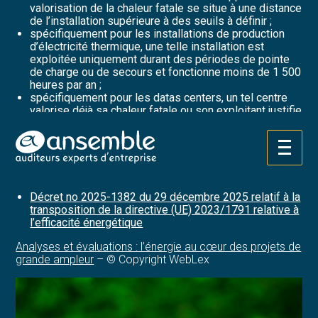
valorisation de la chaleur fatale se situe à une distance
de l’installation supérieure à des seuils à définir ;
spécifiquement pour les installations de production
d’électricité thermique, une telle installation est
exploitée uniquement durant des périodes de pointe
de charge ou de secours et fonctionne moins de 1 500
heures par an ;
spécifiquement pour les datas centers, un tel centre
valorise déjà sa chaleur fatale ou son exploitant justifie
qu’il la valorisera dans les meilleurs délais et au plus
tard 5 ans après la date de mise en service de
l’installation.
Aller
au
Sources :
contenu
Décret no 2025-1382 du 29 décembre 2025 relatif à la
transposition de la directive (UE) 2023/1791 relative à
l’efficacité énergétique
Analyses et évaluations : l’énergie au cœur des projets de
grande ampleur
– © Copyright WebLex