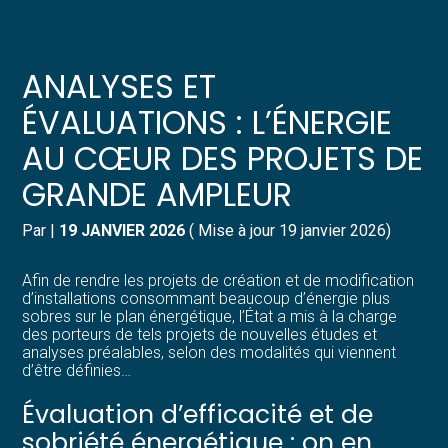
Créer et reprendre une activité
Pilotez votre gestion
ANALYSES ET
Gérer votre quotidien
Suivre votre comptabilité
ÉVALUATIONS : L’ÉNERGIE
AU CŒUR DES PROJETS DE
Piloter votre entreprise
Gérer vos ressources humaines
GRANDE AMPLEUR
Développer votre entreprise
Dématérialiser vos documents
Par
|
19 JANVIER 2026
( Mise à jour 19 janvier 2026)
Construire votre patrimoine
Afin de rendre les projets de création et de modification
d’installations consommant beaucoup d’énergie plus
Structurer votre croissance
sobres sur le plan énergétique, l’État a mis à la charge
des porteurs de tels projets de nouvelles études et
analyses préalables, selon des modalités qui viennent
Être prêt pour la facturation
d’être définies…
électronique
Évaluation d’efficacité et de
sobriété énergétique : on en