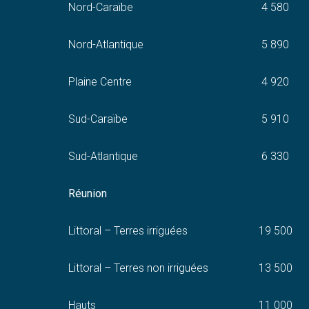
Nord-Caraïbe
4 580
Nord-Atlantique
5 890
Plaine Centre
4 920
Sud-Caraïbe
5 910
Sud-Atlantique
6 330
Réunion
Littoral – Terres irriguées
19 500
Littoral – Terres non irriguées
13 500
Hauts
11 000