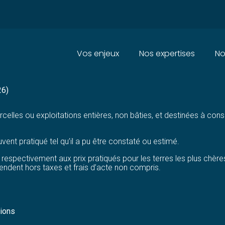
Principal
Vos enjeux
Nos expertises
No
RRES DANS LES DOM EN 2024
26)
rcelles ou exploitations entières, non bâties, et destinées à con
ent pratiqué tel qu’il a pu être constaté ou estimé.
pectivement aux prix pratiqués pour les terres les plus chère
endent hors taxes et frais d’acte non compris.
gions