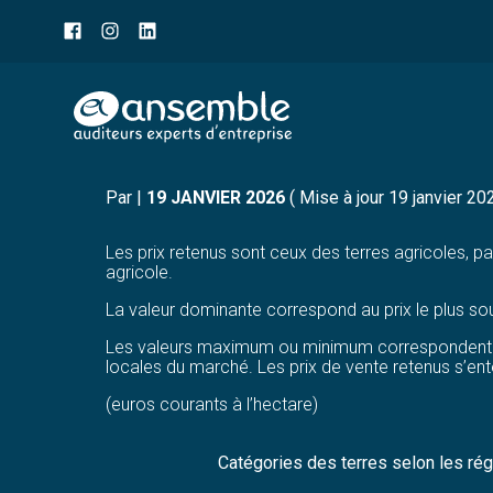
Menu
sub-
header
Aller
VALEUR VÉNALE DES TE
au
contenu
Par
|
19 JANVIER 2026
( Mise à jour 19 janvier 20
Les prix retenus sont ceux des terres agricoles, pa
agricole.
La valeur dominante correspond au prix le plus souv
Les valeurs maximum ou minimum correspondent res
locales du marché. Les prix de vente retenus s’ent
(euros courants à l’hectare)
Catégories des terres selon les ré