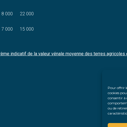
8 000
22 000
7 000
15 000
rème indicatif de la valeur vénale moyenne des terres agricoles
Pour offrir 
cookies pour
consentir à 
comportement
ou de retire
caractéristi