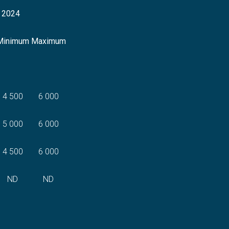
2024
Minimum
Maximum
4 500
6 000
5 000
6 000
4 500
6 000
ND
ND