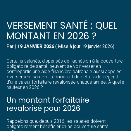
Créer et reprendre une activité
Pilotez votre gestion
VERSEMENT SANTÉ : QUEL
Gérer votre quotidien
Suivre votre comptabilité
MONTANT EN 2026 ?
Piloter votre entreprise
Gérer vos ressources humaines
Par
|
19 JANVIER 2026
( Mise à jour 19 janvier 2026)
Développer votre entreprise
Dématérialiser vos documents
Certains salariés, dispensés de l’adhésion à la couverture
obligatoire de santé, peuvent se voir verser en
contrepartie une aide financière patronale aussi appelée
Construire votre patrimoine
« versement santé ». Le montant de cette aide dépend
d’une valeur forfaitaire revalorisée chaque année. À quelle
hauteur en 2026 ?
Structurer votre croissance
Un montant forfaitaire
Être prêt pour la facturation
revalorisé pour 2026
électronique
Rappelons que, depuis 2016, les salariés doivent
obligatoirement bénéficier d’une couverture santé