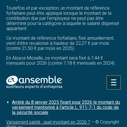
Toutefois et par exception, un montant de référence
forfaitaire peut être appliqué lorsque le montant de la
contribution due par l’employeur ne peut pas être
déterminé pour la catégorie à laquelle le salarié dispensé
appartient.
Ce montant de référence forfaitaire, fixé annuellement,
vient d’être revalorisé à hauteur de 22,27 € par mois
(contre 21,50 € par mois en 2025).
En Alsace-Moselle, ce montant sera fixé à 7,44 €
mensuels pour 2026 (contre 7,18 € mensuels en 2024).
Notez que ces 2 montants peuvent être proratisés,
notamment dans l’hypothèse d’un travail à temps partiel
du salarié dispensé.
Aller
au
Sources :
contenu
Arrêté du 8 janvier 2025 fixant pour 2026 le montant du
versement mentionné à l’article L. 911-7-1 du code de
la sécurité sociale
Versement santé : quel montant en 2026 ?
– © Copyright