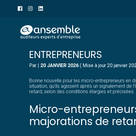
Menu
sub-
header
Aller
COTISATIONS URSSAF : 
au
contenu
ENTREPRENEURS
Par
|
20 JANVIER 2026
( Mise à jour 20 janvier 20
Bonne nouvelle pour les micro-entrepreneurs en dif
situation, qu’ils agissent après un signalement de l
retard, selon des conditions élargies et précisées.
Micro-entrepreneurs 
majorations de reta