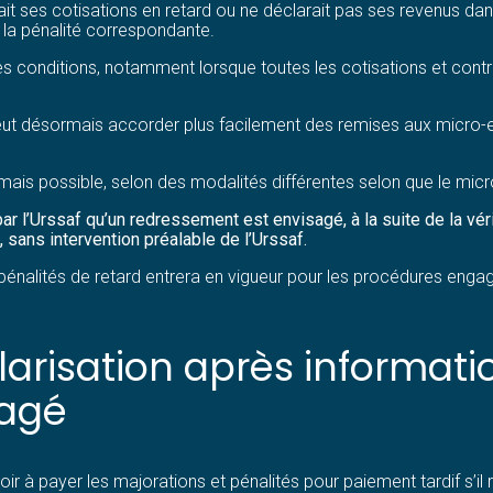
it ses cotisations en retard ou ne déclarait pas ses revenus dans
 la pénalité correspondante.
s conditions, notamment lorsque toutes les cotisations et contr
 peut désormais accorder plus facilement des remises aux micro-e
s possible, selon des modalités différentes selon que le micro
ar l’Urssaf qu’un redressement est envisagé, à la suite de la véri
, sans intervention préalable de l’Urssaf.
énalités de retard entrera en vigueur pour les procédures engag
larisation après informati
sagé
r à payer les majorations et pénalités pour paiement tardif s’il r