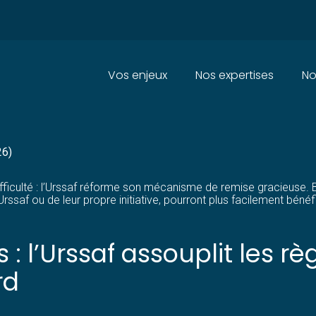
Principal
Vos enjeux
Nos expertises
No
DES REMISES FACILITÉES POUR
26)
ficulté : l’Urssaf réforme son mécanisme de remise gracieuse. Bi
’Urssaf ou de leur propre initiative, pourront plus facilement bén
: l’Urssaf assouplit les r
rd