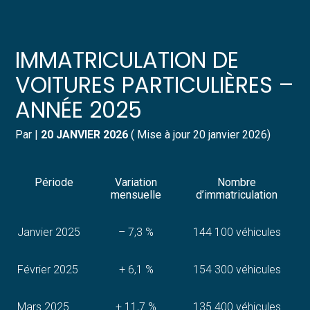
Créer et reprendre une activité
Pilotez votre gestion
IMMATRICULATION DE
Gérer votre quotidien
Suivre votre comptabilité
VOITURES PARTICULIÈRES –
ANNÉE 2025
Piloter votre entreprise
Gérer vos ressources humaines
Par
|
20 JANVIER 2026
( Mise à jour 20 janvier 2026)
Développer votre entreprise
Dématérialiser vos documents
Construire votre patrimoine
Période
Variation
Nombre
mensuelle
d’immatriculation
Structurer votre croissance
Janvier 2025
– 7,3 %
144 100 véhicules
Être prêt pour la facturation
électronique
Février 2025
+ 6,1 %
154 300 véhicules
Mars 2025
+ 11,7 %
135 400 véhicules