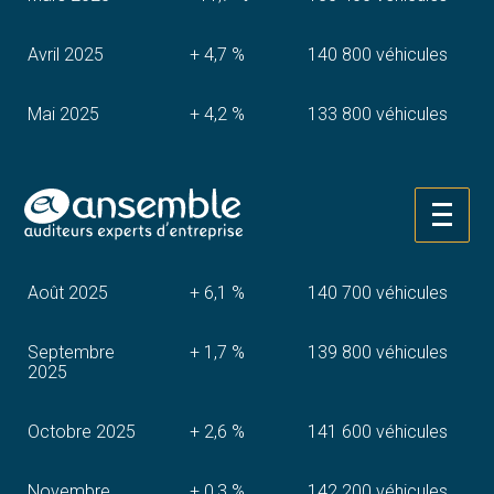
Avril 2025
+ 4,7 %
140 800 véhicules
Mai 2025
+ 4,2 %
133 800 véhicules
Juin 2025
+ 0,2 %
134 300 véhicules
Aller
Juillet 2025
– 2,1 %
130 800 véhicules
au
contenu
Août 2025
+ 6,1 %
140 700 véhicules
Septembre
+ 1,7 %
139 800 véhicules
2025
Octobre 2025
+ 2,6 %
141 600 véhicules
Novembre
+ 0,3 %
142 200 véhicules