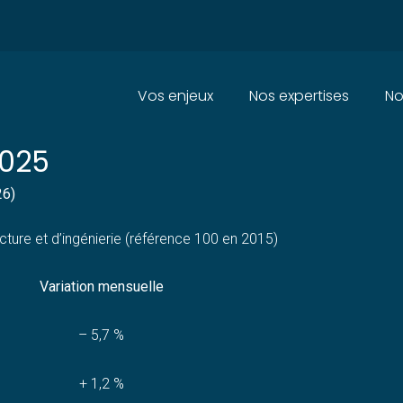
Principal
Vos enjeux
Nos expertises
No
ION DANS LES ACTIVITÉS D’AR
2025
26)
ecture et d’ingénierie (référence 100 en 2015)
Variation mensuelle
– 5,7 %
+ 1,2 %