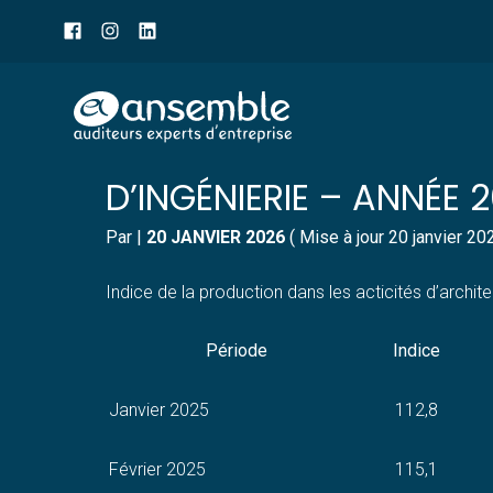
Menu
sub-
header
Aller
INDICE DE LA PRODUCT
au
contenu
D’INGÉNIERIE – ANNÉE 
Par
|
20 JANVIER 2026
( Mise à jour 20 janvier 20
Indice de la production dans les acticités d’archit
Période
Indice
Janvier 2025
112,8
Février 2025
115,1