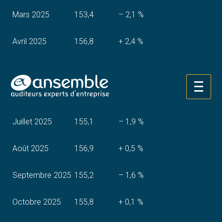
Mars 2025
153,4
– 2,1 %
Avril 2025
156,8
+ 2,4 %
Mai 2025
154,9
– 1,7 %
Aller
Juin 2025
157,8
+ 1,6 %
au
contenu
Juillet 2025
155,1
– 1,9 %
Août 2025
156,9
+ 0,5 %
Septembre 2025
155,2
– 1,6 %
Octobre 2025
155,8
+ 0,1 %