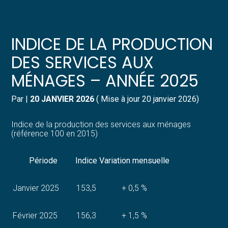
Créer et reprendre une activité
Pilotez votre gestion
INDICE DE LA PRODUCTION
Gérer votre quotidien
Suivre votre comptabilité
DES SERVICES AUX
MÉNAGES – ANNÉE 2025
Piloter votre entreprise
Gérer vos ressources humaines
Par
|
20 JANVIER 2026
( Mise à jour 20 janvier 2026)
Développer votre entreprise
Dématérialiser vos documents
Indice de la production des services aux ménages
Construire votre patrimoine
(référence 100 en 2015)
Structurer votre croissance
Période
Indice
Variation mensuelle
Être prêt pour la facturation
Janvier 2025
153,5
+ 0,5 %
électronique
Février 2025
156,3
+ 1,5 %