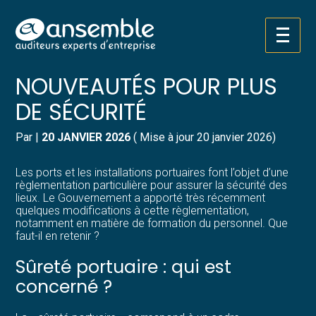
Créer et reprendre une activité
Pilotez votre gestion
Aller
SÛRETÉ PORTUAIRE : DES
au
contenu
Gérer votre quotidien
Suivre votre comptabilité
NOUVEAUTÉS POUR PLUS
DE SÉCURITÉ
Piloter votre entreprise
Gérer vos ressources humaines
Par
|
20 JANVIER 2026
( Mise à jour 20 janvier 2026)
Développer votre entreprise
Dématérialiser vos documents
Les ports et les installations portuaires font l’objet d’une
Construire votre patrimoine
règlementation particulière pour assurer la sécurité des
lieux. Le Gouvernement a apporté très récemment
quelques modifications à cette règlementation,
Structurer votre croissance
notamment en matière de formation du personnel. Que
faut-il en retenir ?
Être prêt pour la facturation
Sûreté portuaire : qui est
électronique
concerné ?