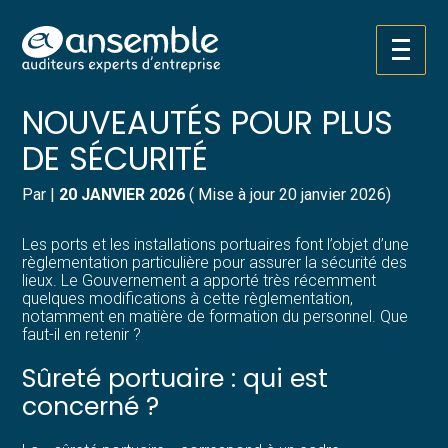
Créer et reprendre une activité
Pilotez votre gestion
Aller
SÛRETÉ PORTUAIRE : DES
au
contenu
Gérer votre quotidien
Suivre votre comptabilité
NOUVEAUTÉS POUR PLUS
DE SÉCURITÉ
Piloter votre entreprise
Gérer vos ressources humaines
Par
|
20 JANVIER 2026
( Mise à jour 20 janvier 2026)
Développer votre entreprise
Dématérialiser vos documents
Les ports et les installations portuaires font l’objet d’une
Construire votre patrimoine
règlementation particulière pour assurer la sécurité des
lieux. Le Gouvernement a apporté très récemment
quelques modifications à cette règlementation,
Structurer votre croissance
notamment en matière de formation du personnel. Que
faut-il en retenir ?
Être prêt pour la facturation
Sûreté portuaire : qui est
électronique
concerné ?