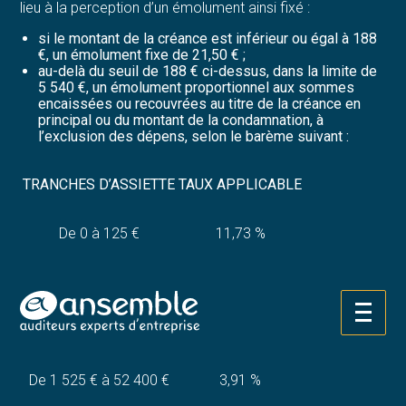
lieu à la perception d’un émolument ainsi fixé :
si le montant de la créance est inférieur ou égal à 188
€, un émolument fixe de 21,50 € ;
au-delà du seuil de 188 € ci-dessus, dans la limite de
5 540 €, un émolument proportionnel aux sommes
encaissées ou recouvrées au titre de la créance en
principal ou du montant de la condamnation, à
l’exclusion des dépens, selon le barème suivant :
TRANCHES D’ASSIETTE
TAUX APPLICABLE
De 0 à 125 €
11,73 %
De 125 € à 610 €
10,75 %
Aller
De 610 € à 1 525 €
10,26 %
au
contenu
De 1 525 € à 52 400 €
3,91 %