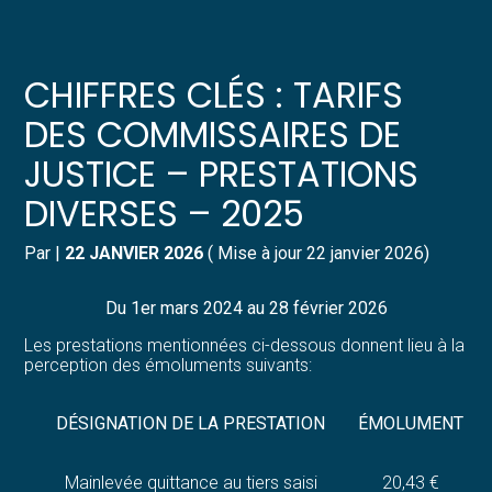
Créer et reprendre une activité
Pilotez votre gestion
CHIFFRES CLÉS : TARIFS
Gérer votre quotidien
Suivre votre comptabilité
DES COMMISSAIRES DE
JUSTICE – PRESTATIONS
Piloter votre entreprise
Gérer vos ressources humaines
DIVERSES – 2025
Développer votre entreprise
Dématérialiser vos documents
Par
|
22 JANVIER 2026
( Mise à jour 22 janvier 2026)
Construire votre patrimoine
Du 1er mars 2024 au 28 février 2026
Structurer votre croissance
Les prestations mentionnées ci-dessous donnent lieu à la
perception des émoluments suivants:
Être prêt pour la facturation
électronique
DÉSIGNATION DE LA PRESTATION
ÉMOLUMENT
Mainlevée quittance au tiers saisi
20,43 €