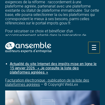
exigences de la réforme : raccordement à une
plateforme agréée, partenariat avec une plateforme
existante ou statut de plateforme immatriculée. Sur cette
base, elle pourra sélectionner la ou les plateformes qui
correspondent le mieux à ses besoins, parmi celles
référencées sur le portail impots.gouv.fr.
Pour sécuriser ce choix et bénéficier d’un
accompagnement adapté dans la préparation de
l’entreprise pour la mise en place de cette réforme, il est
vivement recommandé de se rapprocher de son expert-
comptable.
Aller
au
Sources :
contenu
Actualité du site Internet des impôts mise en ligne le
15 janvier 2026 : « Je consulte la liste des
plateformes agréées. »
Facturation électronique : publication de la liste des
plateformes agréées
– © Copyright WebLex