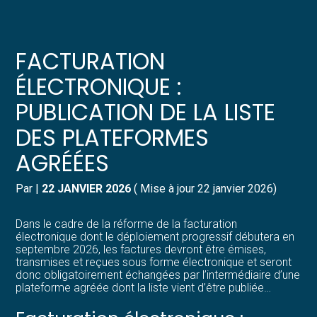
Créer et reprendre une activité
Pilotez votre gestion
FACTURATION
Gérer votre quotidien
Suivre votre comptabilité
ÉLECTRONIQUE :
PUBLICATION DE LA LISTE
Piloter votre entreprise
Gérer vos ressources humaines
DES PLATEFORMES
Développer votre entreprise
Dématérialiser vos documents
AGRÉÉES
Construire votre patrimoine
Par
|
22 JANVIER 2026
( Mise à jour 22 janvier 2026)
Structurer votre croissance
Dans le cadre de la réforme de la facturation
électronique dont le déploiement progressif débutera en
septembre 2026, les factures devront être émises,
Être prêt pour la facturation
transmises et reçues sous forme électronique et seront
électronique
donc obligatoirement échangées par l’intermédiaire d’une
plateforme agréée dont la liste vient d’être publiée…