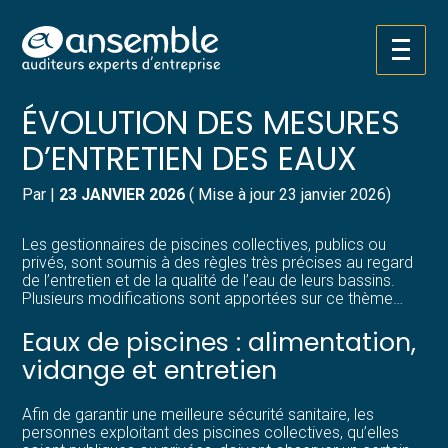
Créer et reprendre une activité
Pilotez votre gestion
Aller
PISCINES COLLECTIVES :
au
contenu
Gérer votre quotidien
Suivre votre comptabilité
ÉVOLUTION DES MESURES
D’ENTRETIEN DES EAUX
Piloter votre entreprise
Gérer vos ressources humaines
Par
|
23 JANVIER 2026
( Mise à jour 23 janvier 2026)
Développer votre entreprise
Dématérialiser vos documents
Les gestionnaires de piscines collectives, publics ou
Construire votre patrimoine
privés, sont soumis à des règles très précises au regard
de l’entretien et de la qualité de l’eau de leurs bassins.
Plusieurs modifications sont apportées sur ce thème…
Structurer votre croissance
Eaux de piscines : alimentation,
Être prêt pour la facturation
vidange et entretien
électronique
Afin de garantir une meilleure sécurité sanitaire, les
personnes exploitant des piscines collectives, qu’elles