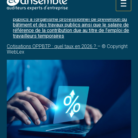
Arrêté du 12 décembre 2025 modifiant l’arrêté du 16
Aller
décembre 1999 fixant pour l’année 2026 le taux de
au
cotisation des entreprises du bâtiment et des travaux
contenu
publics à l’organisme professionnel de prévention du
bâtiment et des travaux publics ainsi que le salaire de
référence de la contribution due au titre de l’emploi de
travailleurs temporaires
Cotisations OPPBTP : quel taux en 2026 ?
– © Copyright
WebLex