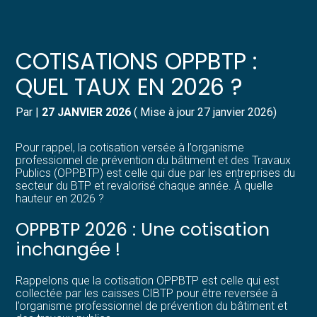
Créer et reprendre une activité
Pilotez votre gestion
COTISATIONS OPPBTP :
Gérer votre quotidien
Suivre votre comptabilité
QUEL TAUX EN 2026 ?
Piloter votre entreprise
Gérer vos ressources humaines
Par
|
27 JANVIER 2026
( Mise à jour 27 janvier 2026)
Développer votre entreprise
Dématérialiser vos documents
Pour rappel, la cotisation versée à l’organisme
professionnel de prévention du bâtiment et des Travaux
Publics (OPPBTP) est celle qui due par les entreprises du
Construire votre patrimoine
secteur du BTP et revalorisé chaque année. À quelle
hauteur en 2026 ?
Structurer votre croissance
OPPBTP 2026 : Une cotisation
inchangée !
Être prêt pour la facturation
électronique
Rappelons que la cotisation OPPBTP est celle qui est
collectée par les caisses CIBTP pour être reversée à
l’organisme professionnel de prévention du bâtiment et