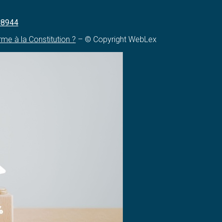
508944
rme à la Constitution ?
– © Copyright WebLex