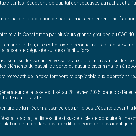
taxe sur les réductions de capital consécutives au rachat et à l’a
minal de la réduction de capital, mais également une fraction p
traire à la Constitution par plusieurs grands groupes du CAC 40.
, en premier lieu, que cette taxe méconnaîtrait la directive « mère
 à la source déguisée sur des distributions.
t assise ni sur les sommes versées aux actionnaires, ni sur les b
des éléments du passif, de sorte qu’aucune discrimination à rebo
re rétroactif de la taxe temporaire applicable aux opérations réa
générateur de la taxe est fixé au 28 février 2025, date postérieure 
 toute rétroactivité.
yen tiré de la méconnaissance des principes d’égalité devant la l
 liées au capital, le dispositif est susceptible de conduire à une 
nulation de titres dans des conditions économiques identiques, se