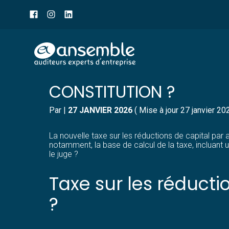
Menu
sub-
header
Aller
NOUVELLE TAXE SUR LE
au
contenu
CONSTITUTION ?
Par
|
27 JANVIER 2026
( Mise à jour 27 janvier 20
La nouvelle taxe sur les réductions de capital par 
notamment, la base de calcul de la taxe, incluant u
le juge ?
Taxe sur les réductio
?