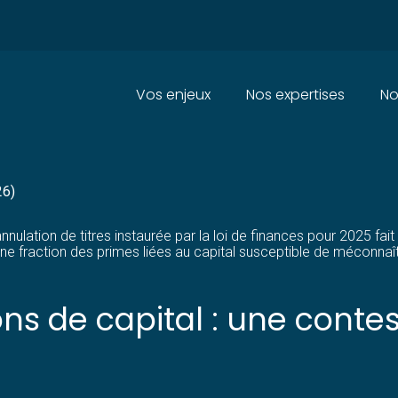
Principal
Vos enjeux
Nos expertises
No
S RÉDUCTIONS DE CAPITAL : 
26)
annulation de titres instaurée par la loi de finances pour 2025 fa
ne fraction des primes liées au capital susceptible de méconnaîtr
ns de capital : une contest