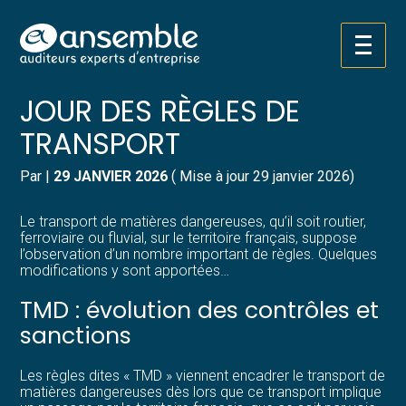
Créer et reprendre une activité
Pilotez votre gestion
Aller
ACTUALITÉ : TMD : MISE À
au
contenu
Gérer votre quotidien
Suivre votre comptabilité
JOUR DES RÈGLES DE
TRANSPORT
Piloter votre entreprise
Gérer vos ressources humaines
Par
|
29 JANVIER 2026
( Mise à jour 29 janvier 2026)
Développer votre entreprise
Dématérialiser vos documents
Le transport de matières dangereuses, qu’il soit routier,
Construire votre patrimoine
ferroviaire ou fluvial, sur le territoire français, suppose
l’observation d’un nombre important de règles. Quelques
modifications y sont apportées…
Structurer votre croissance
TMD : évolution des contrôles et
Être prêt pour la facturation
sanctions
électronique
Les règles dites « TMD » viennent encadrer le transport de
matières dangereuses dès lors que ce transport implique