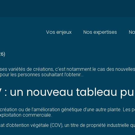
Principal
Vos enjeux
Nos expertises
No
N VÉGÉTALE : LES COÛTS RÉVI
26)
ses variétés de créations, c’est notamment le cas des nouvelles v
pour les personnes souhaitant l’obtenir…
 : un nouveau tableau pu
 création ou de l’amélioration génétique d’une autre plante. Les
’exploitation commerciale.
at d’obtention végétale (COV), un titre de propriété industrielle