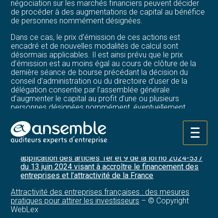
négociation sur les marchés financiers peuvent décider
de procéder à des augmentations de capital au bénéfice
de personnes nommément désignées.
Dans ce cas, le prix d’émission de ces actions est
encadré et de nouvelles modalités de calcul sont
désormais applicables. Il est ainsi prévu que le prix
d’émission est au moins égal au cours de clôture de la
dernière séance de bourse précédant la décision du
conseil d’administration ou du directoire d’user de la
délégation consentie par l’assemblée générale
d’augmenter le capital au profit d’une ou plusieurs
personnes désignées nommément, éventuellement
diminué d’une décote maximale de 10 %.
Sources :
Aller
au
Décret no 2025-1198 du 11 décembre 2025 portant
contenu
application des articles 1er et 9 de la loi no 2024-537
du 13 juin 2024 visant à accroître le financement des
entreprises et l’attractivité de la France
Attractivité des entreprises françaises : des mesures
pratiques pour attirer les investisseurs
– © Copyright
WebLex