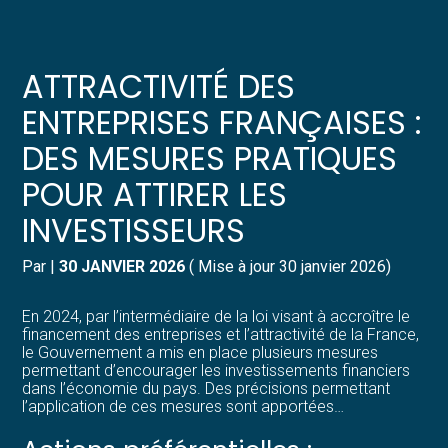
Créer et reprendre une activité
Pilotez votre gestion
ATTRACTIVITÉ DES
Gérer votre quotidien
Suivre votre comptabilité
ENTREPRISES FRANÇAISES :
DES MESURES PRATIQUES
Piloter votre entreprise
Gérer vos ressources humaines
POUR ATTIRER LES
Développer votre entreprise
Dématérialiser vos documents
INVESTISSEURS
Construire votre patrimoine
Par
|
30 JANVIER 2026
( Mise à jour 30 janvier 2026)
Structurer votre croissance
En 2024, par l’intermédiaire de la loi visant à accroître le
financement des entreprises et l’attractivité de la France,
le Gouvernement a mis en place plusieurs mesures
Être prêt pour la facturation
permettant d’encourager les investissements financiers
électronique
dans l’économie du pays. Des précisions permettant
l’application de ces mesures sont apportées…