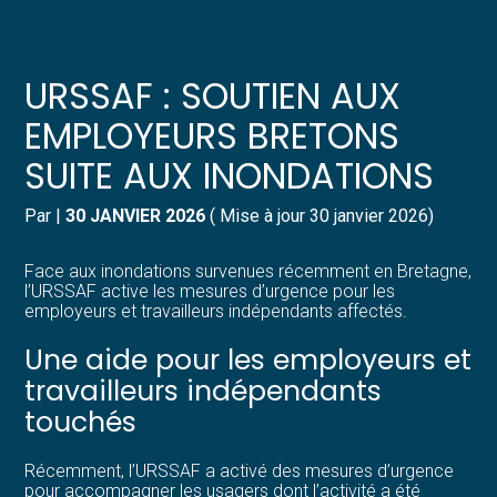
Créer et reprendre une activité
Pilotez votre gestion
URSSAF : SOUTIEN AUX
Gérer votre quotidien
Suivre votre comptabilité
EMPLOYEURS BRETONS
SUITE AUX INONDATIONS
Piloter votre entreprise
Gérer vos ressources humaines
Par
|
30 JANVIER 2026
( Mise à jour 30 janvier 2026)
Développer votre entreprise
Dématérialiser vos documents
Face aux inondations survenues récemment en Bretagne,
Construire votre patrimoine
l’URSSAF active les mesures d’urgence pour les
employeurs et travailleurs indépendants affectés.
Structurer votre croissance
Une aide pour les employeurs et
travailleurs indépendants
Être prêt pour la facturation
touchés
électronique
Récemment, l’URSSAF a activé des mesures d’urgence
pour accompagner les usagers dont l’activité a été