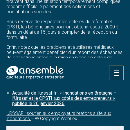
trouvent dans une situation temporairement compliquée
rendant difficile le paiement des cotisations et
contributions sociales.
Sous réserve de respecter les critères du référentiel
CPSTI, les bénéficiaires pourront obtenir jusqu’à 2000 €
dans un délai de 15 jours à compter de la réception du
formulaire.
Enfin, notez que les praticiens et auxiliaires médicaux
peuvent également bénéficier d’un report des échéances
de cotisations grâce à la mise en place de délais de
paiement via ces mêmes canaux. Une aide d’action
sociale auprès de la caisse de retraite est également
mise en place à ce titre.
Aller
au
Sources :
contenu
Actualité de l’urssaf.fr : « Inondations en Bretagne –
l’Urssaf et le CPSTI aux côtés des entrepreneurs »
publiée le 26 janvier 2026
URSSAF : soutien aux employeurs bretons suite aux
inondations
– © Copyright WebLex