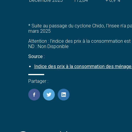
Décembre 2025
112,64
+ 0,9 %
* Suite au passage du cyclone Chido, l’Insee n’a p
mars 2025
Attention : l’indice des prix à la consommation es
ND : Non Disponible
Source :
Indice des prix à la consommation des ménag
Partager :
FaceBook
Twitter
LinkedIn