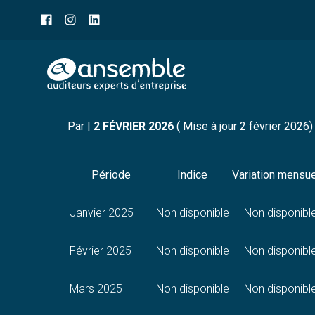
Menu
sub-
header
Aller
INDICE DES PRIX À LA
au
contenu
Par
|
2 FÉVRIER 2026
( Mise à jour 2 février 2026)
Période
Indice
Variation mensue
Janvier 2025
Non disponible
Non disponibl
Février 2025
Non disponible
Non disponibl
Mars 2025
Non disponible
Non disponibl