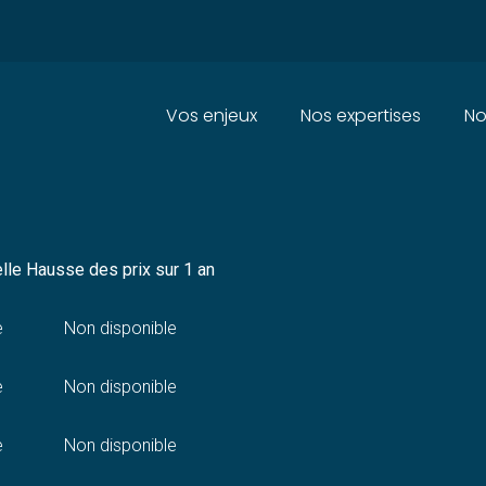
Principal
Vos enjeux
Nos expertises
No
 CONSOMMATION À MAYOTTE –
lle
Hausse des prix sur 1 an
e
Non disponible
e
Non disponible
e
Non disponible