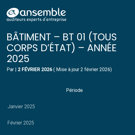
Créer et reprendre une activité
Pilotez votre gestion
Aller
INDICE NATIONAL DU
au
contenu
Gérer votre quotidien
Suivre votre comptabilité
BÂTIMENT – BT 01 (TOUS
CORPS D’ÉTAT) – ANNÉE
Piloter votre entreprise
Gérer vos ressources humaines
2025
Développer votre entreprise
Dématérialiser vos documents
Par
|
2 FÉVRIER 2026
( Mise à jour 2 février 2026)
Construire votre patrimoine
Période
Structurer votre croissance
Janvier 2025
Être prêt pour la facturation
électronique
Février 2025