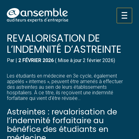
Créer et reprendre une activité
Pilotez votre gestion
Aller
INTERNES EN MÉDECINE :
au
contenu
Gérer votre quotidien
Suivre votre comptabilité
REVALORISATION DE
L’INDEMNITÉ D’ASTREINTE
Piloter votre entreprise
Gérer vos ressources humaines
Par
|
2 FÉVRIER 2026
( Mise à jour 2 février 2026)
Développer votre entreprise
Dématérialiser vos documents
Les étudiants en médecine en 3e cycle, également
Construire votre patrimoine
appelés « internes », peuvent être amenés à effectuer
des astreintes au sein de leurs établissements
hospitaliers. À ce titre, ils reçoivent une indemnité
Structurer votre croissance
forfaitaire qui vient d’être révisée…
Astreintes : revalorisation de
Être prêt pour la facturation
électronique
l’indemnité forfaitaire au
bénéfice des étudiants en
médecine