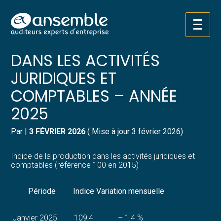
Créer et reprendre une activité
Pilotez votre gestion
Aller
INDICE DE LA PRODUCTION
au
contenu
Gérer votre quotidien
Suivre votre comptabilité
DANS LES ACTIVITÉS
JURIDIQUES ET
Piloter votre entreprise
Gérer vos ressources humaines
COMPTABLES – ANNÉE
Développer votre entreprise
Dématérialiser vos documents
2025
Construire votre patrimoine
Par
|
3 FÉVRIER 2026
( Mise à jour 3 février 2026)
Structurer votre croissance
Indice de la production dans les activités juridiques et
comptables (référence 100 en 2015)
Être prêt pour la facturation
électronique
Période
Indice
Variation mensuelle
Janvier 2025
109,4
– 1,4 %